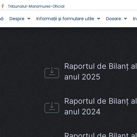
Tribunalul-Maramures-Oficial
nă
Despre
Informații și formulare utile
Dosare
I
Raportul de Bilanț 
anul 2025
Raportul de Bilanț 
anul 2024
Raportul de Bilanț 