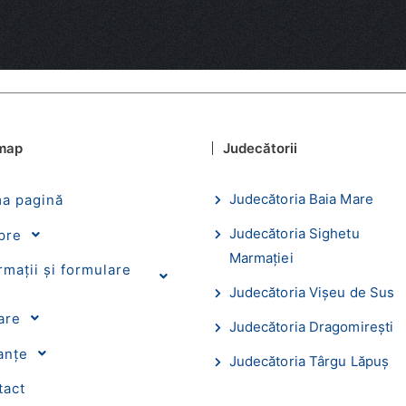
 map
Judecătorii
Judecătoria Baia Mare
ma pagină
Judecătoria Sighetu
pre
Marmaţiei
rmații și formulare
e
Judecătoria Vişeu de Sus
are
Judecătoria Dragomireşti
anțe
Judecătoria Târgu Lăpuş
tact