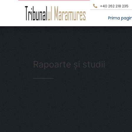
+40 262 218 235
Prima pagi
Rapoarte și studii